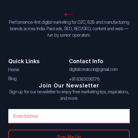
Performance-first digital marketing for D2C, B2B and manufacturing
brands across India. Paid ads, SEO, AEO/GEO, content and web —
run by senior operators.
Quick Links
Contact Info
digitalcreator.in@gmail.com
Home
Blog
+91 8383036176
Join Our Newsletter
Sign up for our newsletter to enjoy free marketing tips, inspirations,
and more.
Email
Sign Me Up